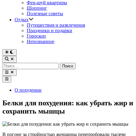
Фен-шуй квартиры
Шоппинг
Полезные советы
Отдых
Путешествия и развлечения
Праздники и подарки
Гороскоп
Непознанное
Переключить
на
Открыть
тёмный
поиск
Найти:
режим
Открыть
меню
Главное
меню
Опубликовано
О похудении
в
Белки для похудения: как убрать жир и
сохранить мышцы
В погоне за стройностью женщины перепробовали тысячи