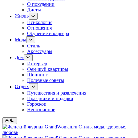
О похудении
Диеты
Показывать
Жизнь
подменю
Психология
Отношения
Обучение и карьера
Показывать
Мода
подменю
Стиль
Аксессуары
Показывать
Дом
подменю
Интерьер
Фен-шуй квартиры
Шоппинг
Полезные советы
Показывать
Отдых
подменю
Путешествия и развлечения
Праздники и подарки
Гороскоп
Непознанное
Переключить
на
тёмный
режим