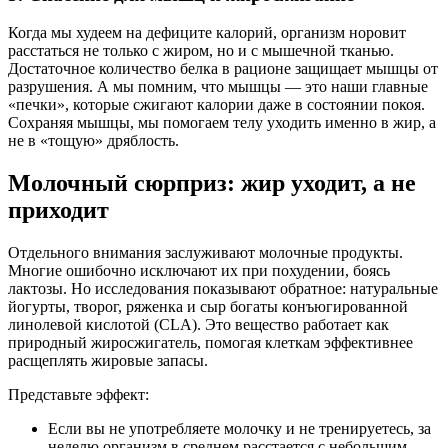
Когда мы худеем на дефиците калорий, организм норовит
расстаться не только с жиром, но и с мышечной тканью.
Достаточное количество белка в рационе защищает мышцы от
разрушения. А мы помним, что мышцы — это наши главные
«печки», которые сжигают калории даже в состоянии покоя.
Сохраняя мышцы, мы помогаем телу уходить именно в жир, а
не в «тощую» дряблость.
Молочный сюрприз: жир уходит, а не
приходит
Отдельного внимания заслуживают молочные продукты.
Многие ошибочно исключают их при похудении, боясь
лактозы. Но исследования показывают обратное: натуральные
йогурты, творог, ряженка и сыр богаты конъюгированной
линолевой кислотой (CLA). Это вещество работает как
природный жиросжигатель, помогая клеткам эффективнее
расщеплять жировые запасы.
Представьте эффект:
Если вы не употребляете молочку и не тренируетесь, за
неделю организм в среднем расстается с небольшим