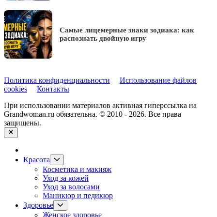
Самые лицемерные знаки зодиака: как
распознать двойную игру
Политика конфиденциальности
Использование файлов
cookies
Контакты
При использовании материалов активная гиперссылка на
Grandwoman.ru обязательна. © 2010 - 2026. Все права
защищены.
Закрыть
Показывать
Красота
подменю
Косметика и макияж
Уход за кожей
Уход за волосами
Маникюр и педикюр
Показывать
Здоровье
подменю
Женское здоровье