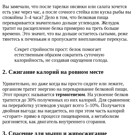
Вы замечали, что после тарелки овсянки или салата хочется
есть уже через час, а после сочного стейка или куска рыбы вы
спокойны 3–4 часа? Дело в том, что белковая пища
переваривается значительно дольше углеводов. Желудок
тратит на расщепление белка примерно на треть больше
времени. Это значит, что вы дольше остаетесь сытыми, реже
тянетесь к печенькам и пропускаете внеплановые перекусы.
Секрет стройности прост: белок помогает
естественным образом сократить суточную
калорийность, не создавая ощущения голода.
2. Сжигание калорий на ровном месте
Удивительно, но даже когда вы просто сидите или лежите,
организм тратит энергию на переваривание белковой пищи.
Этот процесс называется
термогенезом
. На усвоение белков
тратится до 30% полученных из них калорий. Для сравнения:
на переработку углеводов уходит всего 5–10%. Получается
двойная выгода: вы наедаетесь, но при этом часть калорий
«сгорает» прямо в процессе пищеварения, а метаболизм
разгоняется, как двигатель внутреннего сгорания.
3. Спасение для мышц и жиросжигание