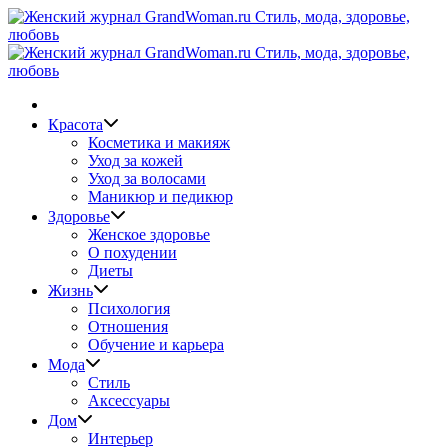
Перейти
к
содержимому
Красота
Косметика и макияж
Уход за кожей
Уход за волосами
Маникюр и педикюр
Здоровье
Женское здоровье
О похудении
Диеты
Жизнь
Психология
Отношения
Обучение и карьера
Мода
Стиль
Аксессуары
Дом
Интерьер