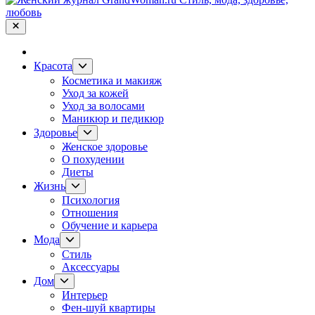
Закрыть
меню
Показывать
Красота
подменю
Косметика и макияж
Уход за кожей
Уход за волосами
Маникюр и педикюр
Показывать
Здоровье
подменю
Женское здоровье
О похудении
Диеты
Показывать
Жизнь
подменю
Психология
Отношения
Обучение и карьера
Показывать
Мода
подменю
Стиль
Аксессуары
Показывать
Дом
подменю
Интерьер
Фен-шуй квартиры