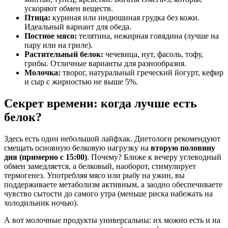
ускоряют обмен веществ.
Птица:
куриная или индюшиная грудка без кожи.
Идеальный вариант для обеда.
Постное мясо:
телятина, нежирная говядина (лучше на
пару или на гриле).
Растительный белок:
чечевица, нут, фасоль, тофу,
грибы. Отличные варианты для разнообразия.
Молочка:
творог, натуральный греческий йогурт, кефир
и сыр с жирностью не выше 5%.
Секрет времени: когда лучше есть
белок?
Здесь есть один небольшой лайфхак. Диетологи рекомендуют
смещать основную белковую нагрузку на
вторую половину
дня (примерно с 15:00)
. Почему? Ближе к вечеру углеводный
обмен замедляется, а белковый, наоборот, стимулирует
термогенез. Употребляя мясо или рыбу на ужин, вы
поддерживаете метаболизм активным, а заодно обеспечиваете
чувство сытости до самого утра (меньше риска набежать на
холодильник ночью).
А вот молочные продукты универсальны: их можно есть и на