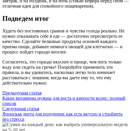
завтрак, и на полдник, и на ночь (стакан кефира перед сном —
отличная идея для спокойного пищеварения).
Подведем итог
Худеть без постоянных срывов и чувства голода реально. Не
нужно отказывать себе в еде — достаточно пересмотреть ее
качество. Сделайте белковые продукты основой каждого
приема пищи, добавьте немного овощей для клетчатки — и
процесс пойдет гораздо веселее.
Согласитесь, это гораздо вкуснее и проще, чем пить только
воду или сидеть на гречке! Попробуйте применить эти
правила, и вы удивитесь, насколько легко тело начинает
расставаться с лишним, когда вы даете ему то, что ему
действительно нужно.
Навигация
Предыдущая
Предыдущая статья
статья:
Какие витамины нужны для роста и крепости волос: полный
по
список
записям
Следующая
Следующая статья
статья:
Японская диета для похудения: как есть вкусно и стройнеть
без стресса